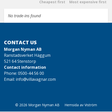
Cheapest first
Most expensive first
No trade-ins found
CONTACT US
Morgan Nyman AB
Ranstadsverket Häggum
521 64 Stenstorp
Contact information
Phone:
0500-44 56 00
Email:
info@villavagnar.com
© 2026
Morgan Nyman AB
Hemsida
av
Viström