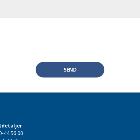
SEND
tdetaljer
0-44 56 00