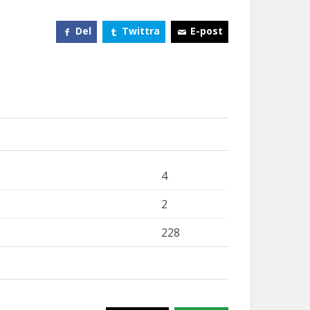
Del
Twittra
E-post
4
2
228