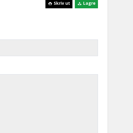
Skriv ut
Lagre