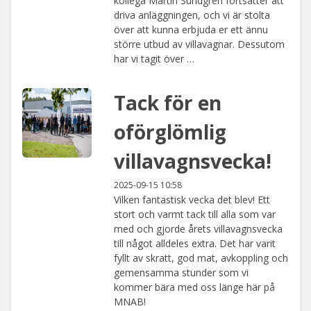
kollega Martin Sundgren fortsätter att
driva anläggningen, och vi är stolta
över att kunna erbjuda er ett ännu
större utbud av villavagnar. Dessutom
har vi tagit över …
Tack för en
oförglömlig
villavagnsvecka!
2025-09-15 10:58
Vilken fantastisk vecka det blev! Ett
stort och varmt tack till alla som var
med och gjorde årets villavagnsvecka
till något alldeles extra. Det har varit
fyllt av skratt, god mat, avkoppling och
gemensamma stunder som vi
kommer bära med oss länge här på
MNAB!