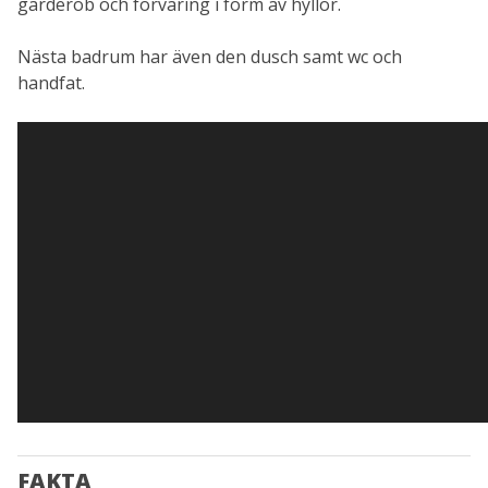
garderob och förvaring i form av hyllor.
Nästa badrum har även den dusch samt wc och
handfat.
FAKTA