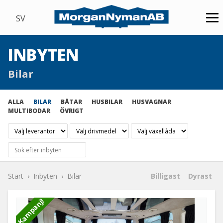
SV
INBYTEN
Bilar
ALLA
BILAR
BÅTAR
HUSBILAR
HUSVAGNAR
MULTIBODAR
ÖVRIGT
Start
Inbyten
Bilar
Billigast
Dyrast
Kampanj!