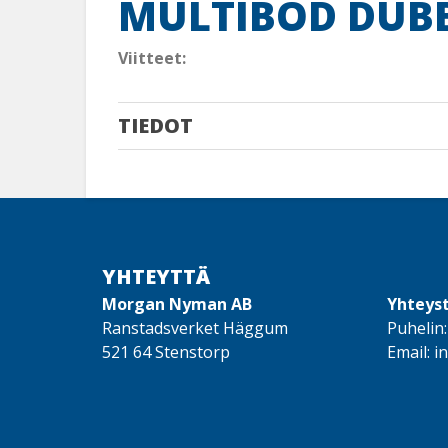
MULTIBOD DUB
Viitteet:
TIEDOT
YHTEYTTÄ
Morgan Nyman AB
Yhteys
Ranstadsverket Häggum
Puhelin
521 64 Stenstorp
Email:
i