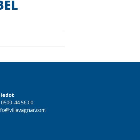
BEL
tiedot
:
0500-44 56 00
nfo@villavagnar.com