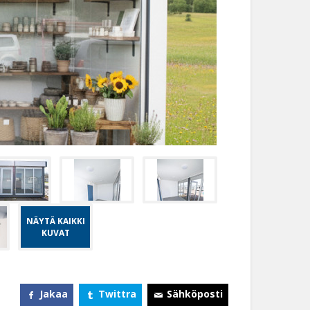
NÄYTÄ KAIKKI
KUVAT
Jakaa
Twittra
Sähköposti